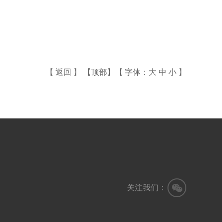
【
返回
】 【
顶部
】【 字体：
大
中
小
】
关注我们：